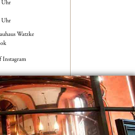
0 Uhr
0 Uhr
rauhaus Watzke
ook
f Instagram