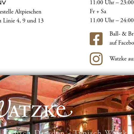
11:00 Uhr – 23:0
NV
Fr + Sa
estelle Altpieschen
11:00 Uhr – 24:0
 Linie 4, 9 und 13
Ball- & B
auf Faceb
Watzke au
Typisch Dresden - Typisch Watzke