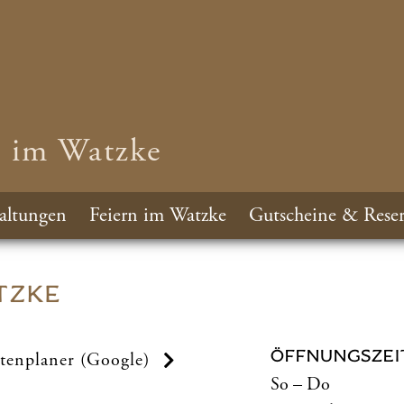
n im Watzke
altungen
Feiern im Watzke
Gutscheine & Reser
TZKE
ÖFFNUNGSZEI
tenplaner (Google)
So – Do