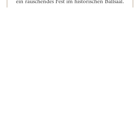
ein rauschendes Fest im historischen Ballsaal.
Im Ball- & Brauhaus Watzke sind Ihrer
Fantasie keine Grenzen gesetzt.
Ihr Hochzeit im Watzke – Sagen sie Ja!