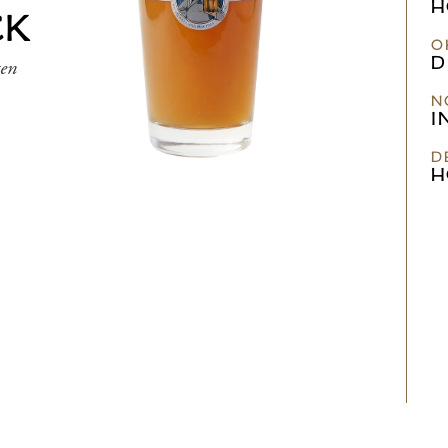
H
CK
O
D
ten
N
I
D
H