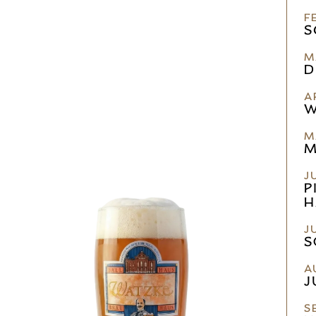
F
S
M
D
A
W
M
M
J
P
H
J
S
A
J
S