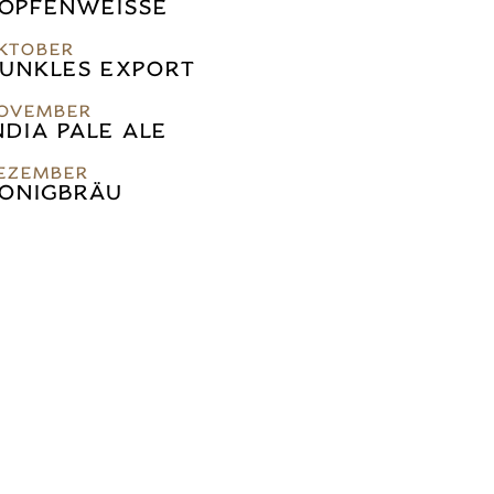
OPFENWEISSE
SCHWARZBIER
KTOBER
UNKLES EXPORT
untergäriges Vollbier mit einer schönen
Vollmundigkeit und leichten Röstaromen
OVEMBER
NDIA PALE ALE
EZEMBER
ONIGBRÄU