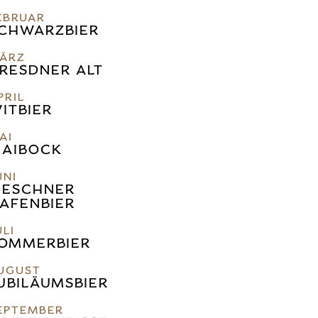
EBRUAR
CHWARZBIER
ÄRZ
RESDNER ALT
PRIL
ITBIER
AI
AIBOCK
UNI
IESCHNER
AFENBIER
ULI
OMMERBIER
UGUST
UBILÄUMSBIER
FEBRUAR
EPTEMBER