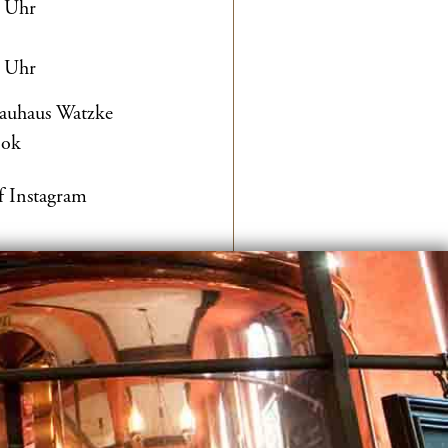
0 Uhr
0 Uhr
rauhaus Watzke
ook
f Instagram