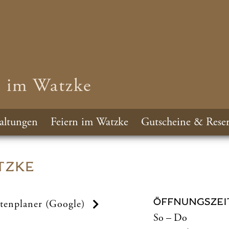
n im Watzke
altungen
Feiern im Watzke
Gutscheine & Reser
TZKE
ÖFFNUNGSZEI
tenplaner (Google)
So – Do