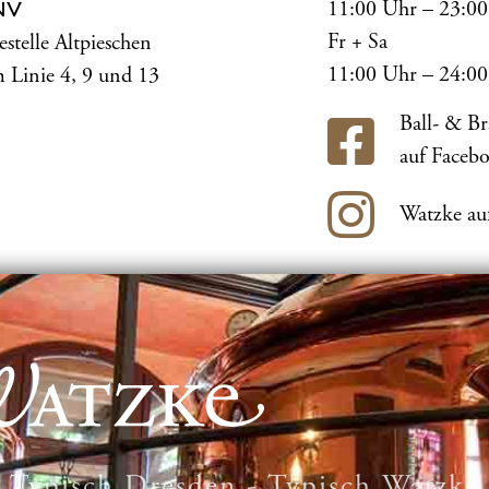
11:00 Uhr – 23:0
NV
Fr + Sa
estelle Altpieschen
11:00 Uhr – 24:0
 Linie 4, 9 und 13
Ball- & B
auf Faceb
Watzke au
Typisch Dresden - Typisch Watzke