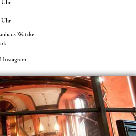
0 Uhr
0 Uhr
rauhaus Watzke
ook
f Instagram