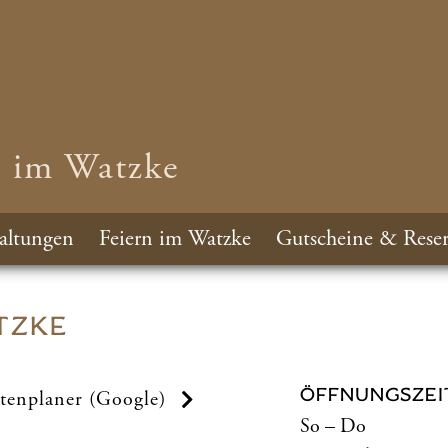
n im Watzke
altungen
Feiern im Watzke
Gutscheine & Reser
TZKE
ÖFFNUNGSZEI
tenplaner (Google)
So – Do