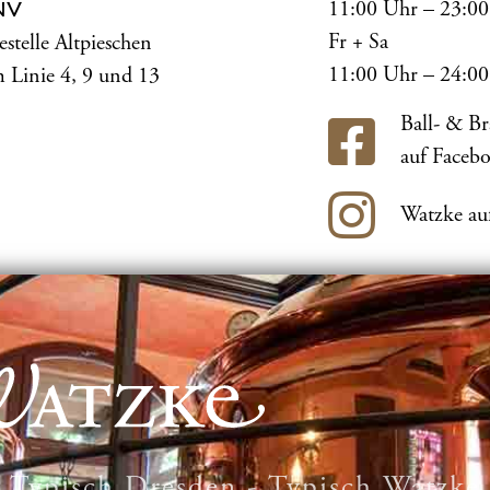
11:00 Uhr – 23:0
NV
Fr + Sa
estelle Altpieschen
11:00 Uhr – 24:0
 Linie 4, 9 und 13
Ball- & B
auf Faceb
Watzke au
Typisch Dresden - Typisch Watzke