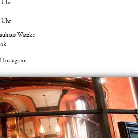
0 Uhr
0 Uhr
rauhaus Watzke
ook
f Instagram