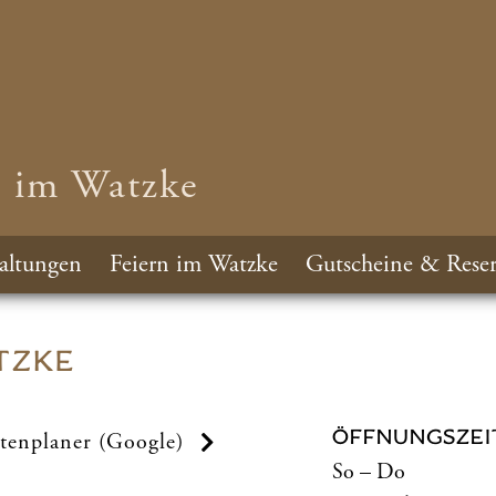
n im Watzke
altungen
Feiern im Watzke
Gutscheine & Reser
TZKE
ÖFFNUNGSZEI
tenplaner (Google)
So – Do