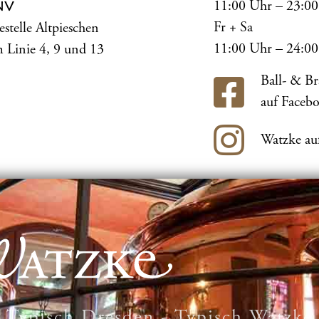
11:00 Uhr – 23:0
NV
Fr + Sa
estelle Altpieschen
11:00 Uhr – 24:0
 Linie 4, 9 und 13
Ball- & B
auf Faceb
Watzke au
Typisch Dresden - Typisch Watzke