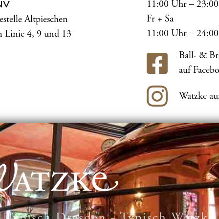
11:00 Uhr – 23:0
NV
Fr + Sa
estelle Altpieschen
11:00 Uhr – 24:0
 Linie 4, 9 und 13
Ball- & B
auf Faceb
Watzke au
Typisch Dresden - Typisch Watzke