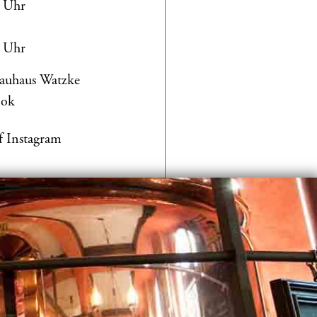
0 Uhr
0 Uhr
rauhaus Watzke
ook
f Instagram