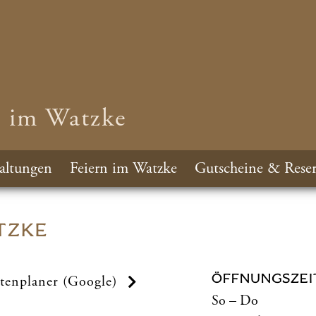
n im Watzke
altungen
Feiern im Watzke
Gutscheine & Reser
TZKE
ÖFFNUNGSZEI
tenplaner (Google)
So – Do