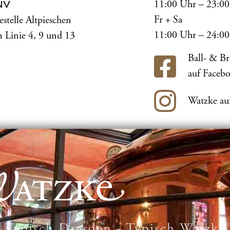
11:00 Uhr – 23:0
NV
Fr + Sa
estelle Altpieschen
11:00 Uhr – 24:0
 Linie 4, 9 und 13
Ball- & B
auf Faceb
Watzke au
Typisch Dresden - Typisch Watzke