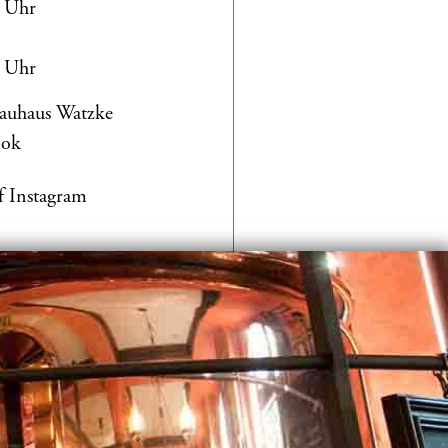
0 Uhr
0 Uhr
rauhaus Watzke
ook
f Instagram