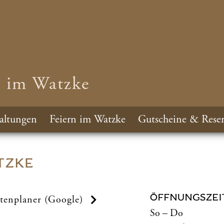
n im Watzke
altungen
Feiern im Watzke
Gutscheine & Reser
TZKE
ÖFFNUNGSZEI
tenplaner (Google)
So – Do