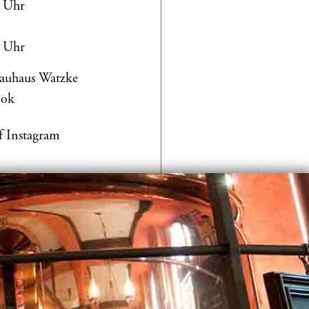
0 Uhr
0 Uhr
rauhaus Watzke
ook
f Instagram