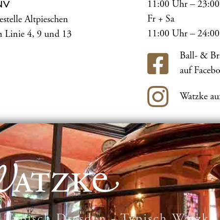
11:00 Uhr – 23:0
NV
Fr + Sa
estelle Altpieschen
11:00 Uhr – 24:0
 Linie 4, 9 und 13
Ball- & B
auf Faceb
Watzke au
Typisch Dresden - Typisch Watzke