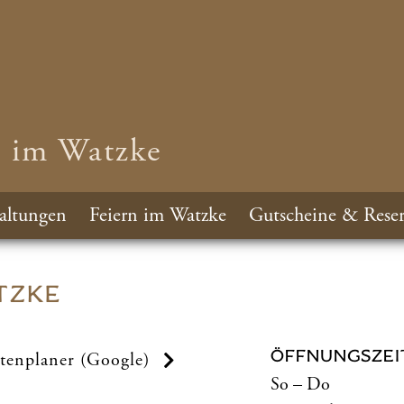
n im Watzke
altungen
Feiern im Watzke
Gutscheine & Reser
TZKE
ÖFFNUNGSZEI
tenplaner (Google)
So – Do