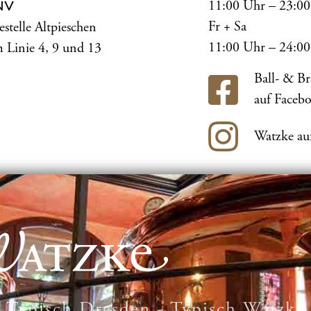
11:00 Uhr – 23:0
NV
Fr + Sa
estelle Altpieschen
11:00 Uhr – 24:0
 Linie 4, 9 und 13
Ball- & B
auf Faceb
Watzke au
Typisch Dresden - Typisch Watzke