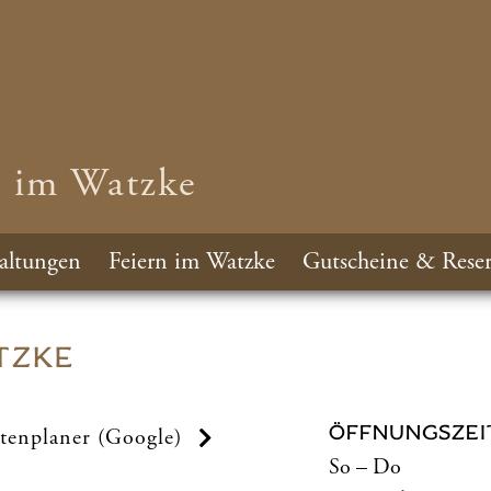
n im Watzke
altungen
Feiern im Watzke
Gutscheine & Reser
TZKE
ÖFFNUNGSZEI
tenplaner (Google)
So – Do