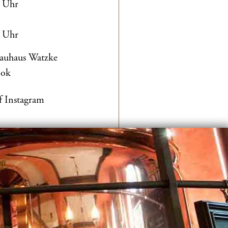
0 Uhr
0 Uhr
rauhaus Watzke
ook
f Instagram