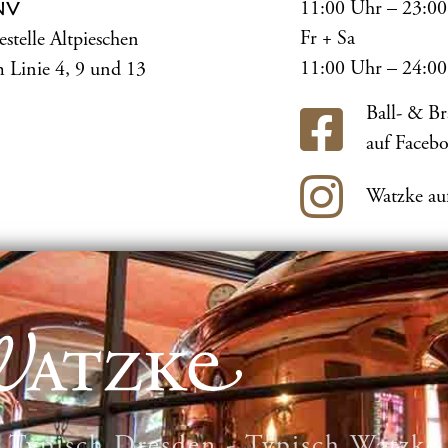
11:00 Uhr – 23:0
NV
Fr + Sa
estelle Altpieschen
11:00 Uhr – 24:0
 Linie 4, 9 und 13
Ball- & B
auf Faceb
Watzke au
Typisch Dresden - Typisch Watzke