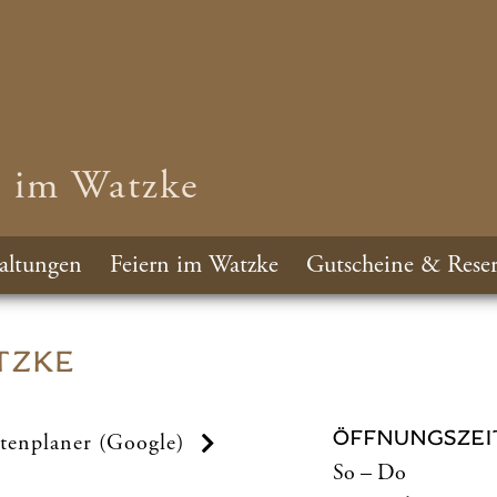
n im Watzke
altungen
Feiern im Watzke
Gutscheine & Reser
TZKE
ÖFFNUNGSZEI
tenplaner (Google)
So – Do