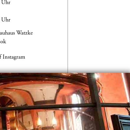
0 Uhr
0 Uhr
rauhaus Watzke
ook
f Instagram