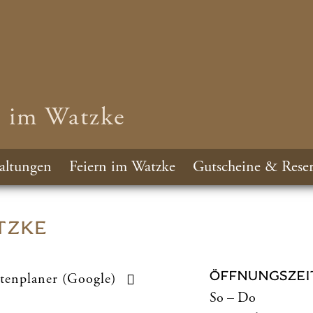
n im Watzke
altungen
Feiern im Watzke
Gutscheine & Reser
TZKE
ÖFFNUNGSZEI
tenplaner (Google)
So – Do