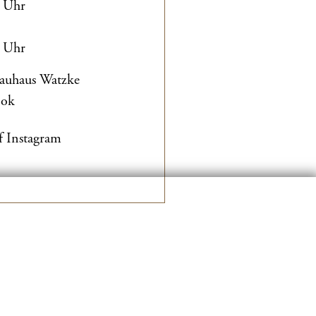
0 Uhr
0 Uhr
rauhaus Watzke
ook
f Instagram