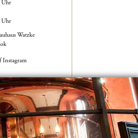
0 Uhr
0 Uhr
rauhaus Watzke
ook
f Instagram