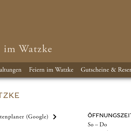
n im Watzke
altungen
Feiern im Watzke
Gutscheine & Reser
TZKE
ÖFFNUNGSZEI
tenplaner (Google)
So – Do