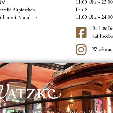
11:00 Uhr – 23:0
NV
Fr + Sa
estelle Altpieschen
11:00 Uhr – 24:0
 Linie 4, 9 und 13
Ball- & B
auf Faceb
Watzke au
Typisch Dresden - Typisch Watzke