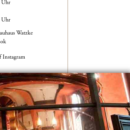
0 Uhr
0 Uhr
rauhaus Watzke
ook
f Instagram