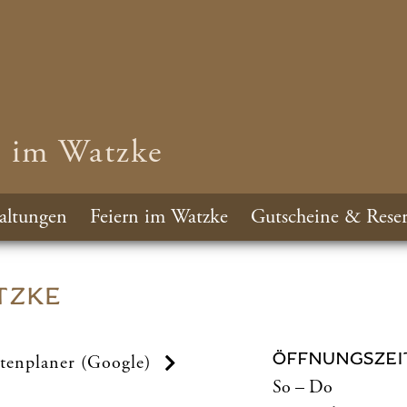
n im Watzke
altungen
Feiern im Watzke
Gutscheine & Reser
TZKE
ÖFFNUNGSZEI
tenplaner (Google)
So – Do