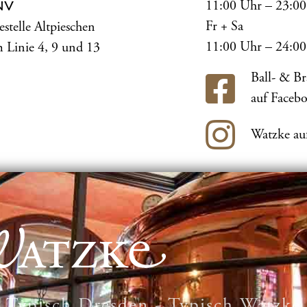
11:00 Uhr – 23:0
NV
Fr + Sa
estelle Altpieschen
11:00 Uhr – 24:0
 Linie 4, 9 und 13
Ball- & B
auf Faceb
Watzke au
Typisch Dresden - Typisch Watzke