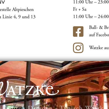
11:00 Uhr – 23:0
NV
Fr + Sa
estelle Altpieschen
11:00 Uhr – 24:0
 Linie 4, 9 und 13
Ball- & B
auf Faceb
Watzke au
Typisch Dresden - Typisch Watzke