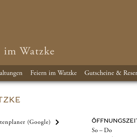
n im Watzke
altungen
Feiern im Watzke
Gutscheine & Reser
TZKE
ÖFFNUNGSZEI
tenplaner (Google)
So – Do