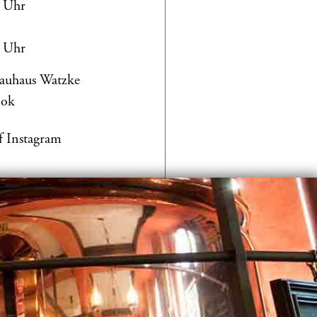
0 Uhr
0 Uhr
rauhaus Watzke
ook
f Instagram