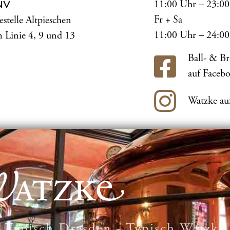
11:00 Uhr – 23:0
NV
Fr + Sa
estelle Altpieschen
11:00 Uhr – 24:0
 Linie 4, 9 und 13
Ball- & B
auf Faceb
Watzke au
Typisch Dresden - Typisch Watzke