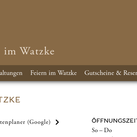
n im Watzke
altungen
Feiern im Watzke
Gutscheine & Reser
TZKE
ÖFFNUNGSZEI
tenplaner (Google)
So – Do