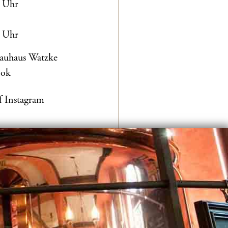
0 Uhr
0 Uhr
rauhaus Watzke
ook
f Instagram