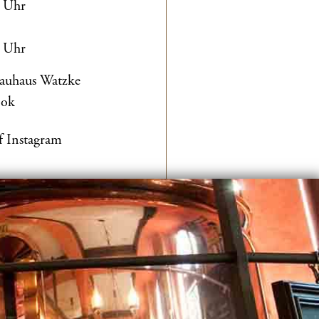
0 Uhr
0 Uhr
rauhaus Watzke
ook
f Instagram