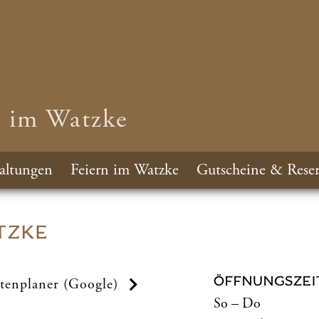
n im Watzke
altungen
Feiern im Watzke
Gutscheine & Reser
TZKE
ÖFFNUNGSZEI
tenplaner (Google)
So – Do