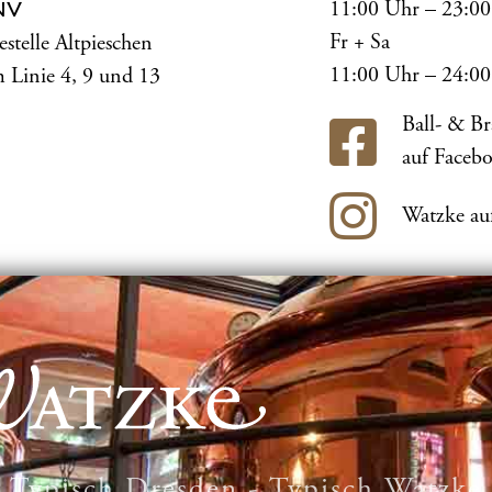
11:00 Uhr – 23:0
NV
Fr + Sa
estelle Altpieschen
11:00 Uhr – 24:0
 Linie 4, 9 und 13
Ball- & B
auf Faceb
Watzke au
Typisch Dresden - Typisch Watzke