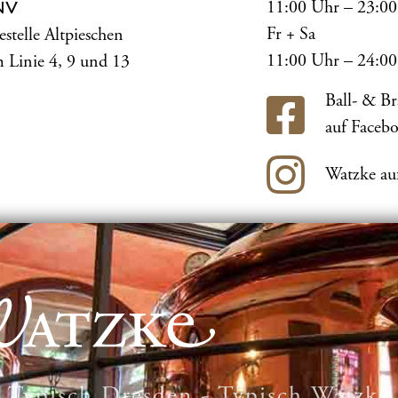
11:00 Uhr – 23:0
NV
Fr + Sa
estelle Altpieschen
11:00 Uhr – 24:0
 Linie 4, 9 und 13
Ball- & B
auf Faceb
Watzke au
Typisch Dresden - Typisch Watzke