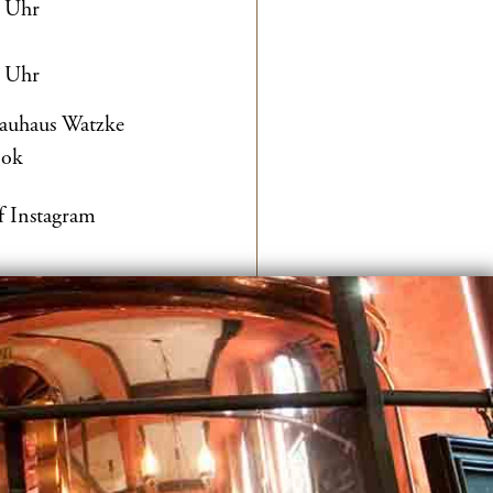
0 Uhr
0 Uhr
rauhaus Watzke
ook
f Instagram