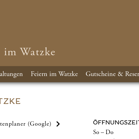
n im Watzke
altungen
Feiern im Watzke
Gutscheine & Reser
TZKE
ÖFFNUNGSZEI
tenplaner (Google)
So – Do